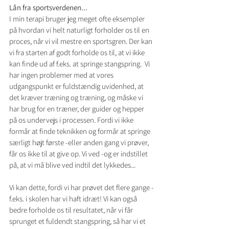
Lån fra sportsverdenen...
I min terapi bruger jeg meget ofte eksempler 
på hvordan vi helt naturligt forholder os til en 
proces, når vi vil mestre en sportsgren. Der kan 
vi fra starten af godt forholde os til, at vi ikke 
kan finde ud af f.eks. at springe stangspring.  Vi 
har ingen problemer med at vores 
udgangspunkt er fuldstændig uvidenhed, at 
det kræver træning og træning, og måske vi 
har brug for en træner, der guider og hepper 
på os undervejs i processen. Fordi vi ikke 
formår at finde teknikken og formår at springe 
særligt højt første -eller anden gang vi prøver, 
får os ikke til at give op. Vi ved -og er indstillet 
på, at vi må blive ved indtil det lykkedes...
Vi kan dette, fordi vi har prøvet det flere gange -
f.eks. i skolen har vi haft idræt! Vi kan også 
bedre forholde os til resultatet, når vi får 
sprunget et fuldendt stangspring, så har vi et 