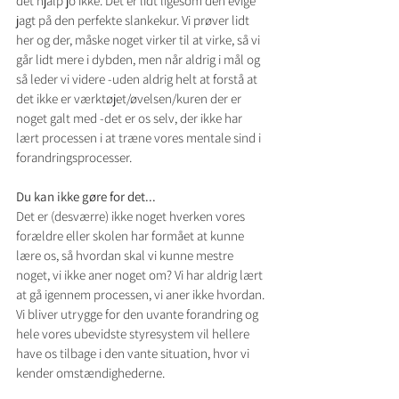
det hjalp jo ikke. Det er lidt ligesom den evige 
jagt på den perfekte slankekur. Vi prøver lidt 
her og der, måske noget virker til at virke, så vi 
går lidt mere i dybden, men når aldrig i mål og 
så leder vi videre -uden aldrig helt at forstå at 
det ikke er værktøjet/øvelsen/kuren der er 
noget galt med -det er os selv, der ikke har 
lært processen i at træne vores mentale sind i 
forandringsprocesser.
Du kan ikke gøre for det...
Det er (desværre) ikke noget hverken vores 
forældre eller skolen har formået at kunne 
lære os, så hvordan skal vi kunne mestre 
noget, vi ikke aner noget om? Vi har aldrig lært 
at gå igennem processen, vi aner ikke hvordan. 
Vi bliver utrygge for den uvante forandring og 
hele vores ubevidste styresystem vil hellere 
have os tilbage i den vante situation, hvor vi 
kender omstændighederne. 