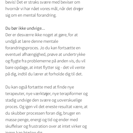
bevis! Det er straks svære med beviser om 
hvornår vi har nået vores mål, når det drejer 
sig om en mental forandring.
Du bør ikke undvige...
Der er desværre ikke noget at gøre, for at 
undgå at lære denne mentale 
forandringsproces. Jo du kan fortsætte en 
eventuel afhængighed, prøve at undertrykke 
og flygte fra problemerne på anden vis, du vil 
bare opdage, at intet flytter sig - det vil vente 
på dig, indtil du lærer at forholde dig til det. 
Du kan også fortætte med at finde nye 
terapeuter, nye værktøjer, nye terapiformer og 
stadig undvige den svære og uoverskuelige 
proces. Og igen vil det eneste resultat være, at 
du skubber processen foran dig, bruger en 
masse penge, energi og tid og ender med 
skuffelser og frustration over at intet virker og 
ingen kan hjælpe dig...