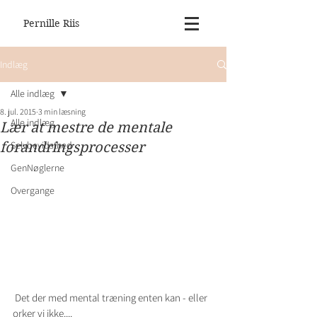
Pernille Riis
Indlæg
Alle indlæg
8. jul. 2015
3 min læsning
Alle indlæg
Lær at mestre de mentale
Selvbevidsthed
forandringsprocesser
GenNøglerne
Overgange
 Det der med mental træning enten kan - eller 
orker vi ikke....