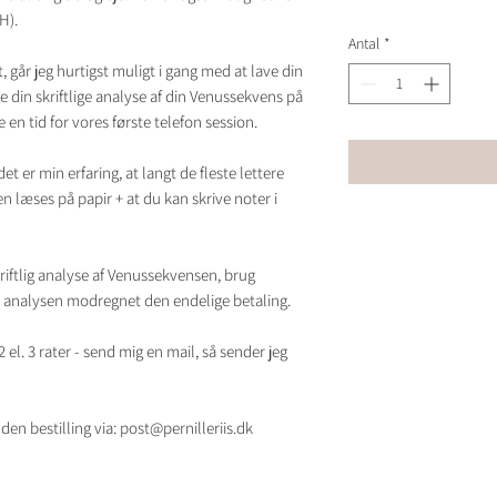
H).
Antal
*
, går jeg hurtigst muligt i gang med at lave din
e din skriftlige analyse af din Venussekvens på
e en tid for vores første telefon session.
et er min erfaring, at langt de fleste lettere
n læses på papir + at du kan skrive noter i
riftlig analyse af Venussekvensen, brug
or analysen modregnet den endelige betaling.
 el. 3 rater - send mig en mail, så sender jeg
en bestilling via: post@pernilleriis.dk