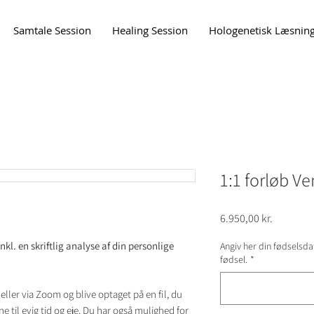
Samtale Session
Healing Session
Hologenetisk Læsnin
Nyhedsbrev
1:1 forløb 
Pris
6.950,00 kr.
nkl. en skriftlig analyse af din personlige
Angiv her din fødselsda
fødsel.
*
eller via Zoom og blive optaget på en fil, du
ne til evig tid og eje. Du har også mulighed for