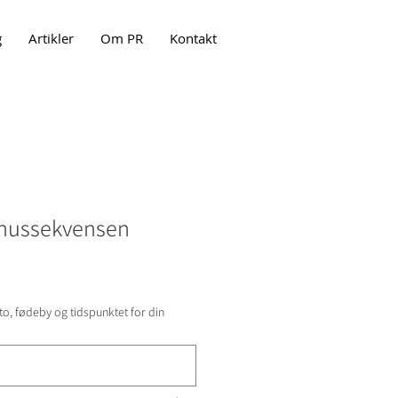
g
Artikler
Om PR
Kontakt
Venussekvensen
to, fødeby og tidspunktet for din