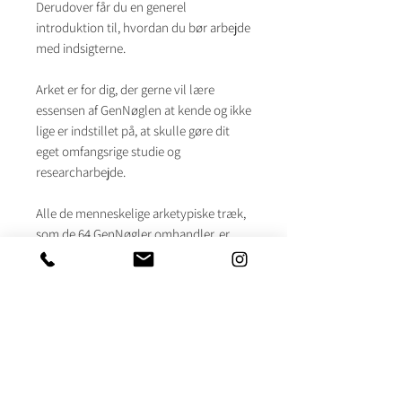
Derudover får du en generel
introduktion til, hvordan du bør arbejde
med indsigterne.
Arket er for dig, der gerne vil lære
essensen af GenNøglen at kende og ikke
lige er indstillet på, at skulle gøre dit
eget omfangsrige studie og
researcharbejde.
Alle de menneskelige arketypiske træk,
som de 64 GenNøgler omhandler, er
omstændigheder som er gældende for
os alle. Nogle træk vil blot være mere
tilstede i vores personlighed og
livsbetingelser end andre, og disse
fremhævede arketypiske træk vil
fremgå i vores Hologenetiske profil. Du
vil derfor have glæde af at læse denne
arketype (GenNøgle) uanset om den