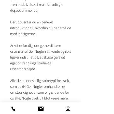
- en beskrivelse af reaktive udtryk
(fejlbedømmende)
Derudover får du en generel
introduktion til, hvordan du bør arbejde
med indsigterne.
Arket er for dig, der gerne vil lære
essensen af GenNøglen at kende og ikke
lige er indstillet på, at skulle gøre dit
eget omfangsrige studie og
researcharbejde.
Alle de menneskelige arketypiske træk,
som de 64 GenNøgler omhandler, er
omstændigheder som er gældende for
os alle. Nogle træk vil blot være mere
tilstede i vores personlighed og
livsbetingelser end andre, og disse