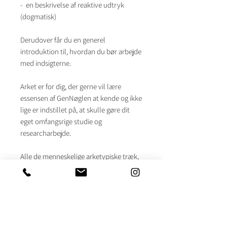
- en beskrivelse af reaktive udtryk
(dogmatisk)
Derudover får du en generel
introduktion til, hvordan du bør arbejde
med indsigterne.
Arket er for dig, der gerne vil lære
essensen af GenNøglen at kende og ikke
lige er indstillet på, at skulle gøre dit
eget omfangsrige studie og
researcharbejde.
Alle de menneskelige arketypiske træk,
som de 64 GenNøgler omhandler, er
omstændigheder som er gældende for
os alle. Nogle træk vil blot være mere
tilstede i vores personlighed og
livsbetingelser end andre, og disse
fremhævede arketypiske træk vil