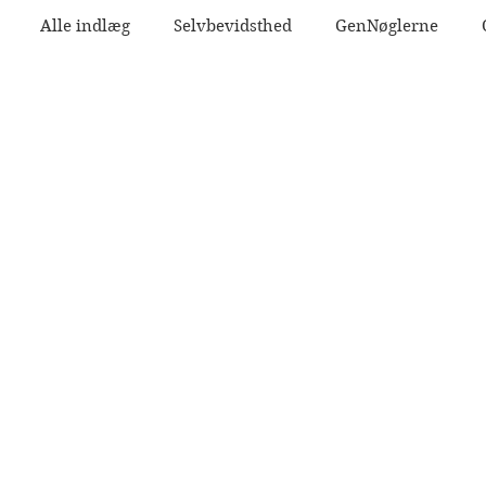
Alle indlæg
Selvbevidsthed
GenNøglerne