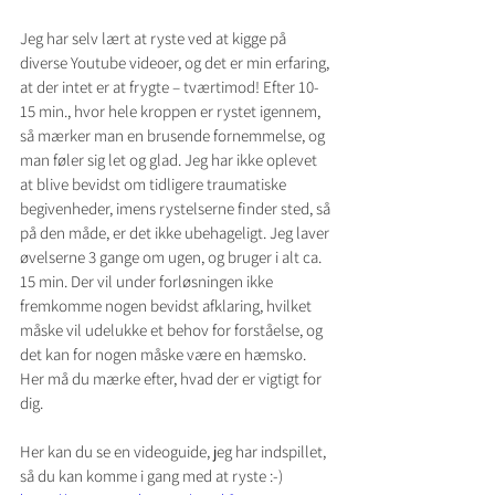
Jeg har selv lært at ryste ved at kigge på 
diverse Youtube videoer, og det er min erfaring, 
at der intet er at frygte – tværtimod! Efter 10-
15 min., hvor hele kroppen er rystet igennem, 
så mærker man en brusende fornemmelse, og 
man føler sig let og glad. Jeg har ikke oplevet 
at blive bevidst om tidligere traumatiske 
begivenheder, imens rystelserne finder sted, så 
på den måde, er det ikke ubehageligt. Jeg laver 
øvelserne 3 gange om ugen, og bruger i alt ca. 
15 min. Der vil under forløsningen ikke 
fremkomme nogen bevidst afklaring, hvilket 
måske vil udelukke et behov for forståelse, og 
det kan for nogen måske være en hæmsko. 
Her må du mærke efter, hvad der er vigtigt for 
dig.  
Her kan du se en videoguide, jeg har indspillet, 
så du kan komme i gang med at ryste :-)