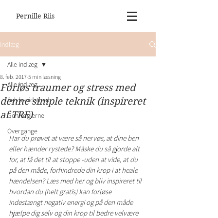
Pernille Riis
Indlæg
Alle indlæg
8. feb. 2017
5 min læsning
Alle indlæg
Forløs traumer og stress med
Selvbevidsthed
denne simple teknik (inspireret
af TRE)
GenNøglerne
Overgange
Har du prøvet at være så nervøs, at dine ben 
eller hænder rystede? Måske du så gjorde alt 
for, at få det til at stoppe -uden at vide, at du 
på den måde, forhindrede din krop i at heale 
hændelsen? Læs med her og bliv inspireret til 
hvordan du (helt gratis) kan forløse 
indestængt negativ energi og på den måde 
hjælpe dig selv og din krop til bedre velvære 