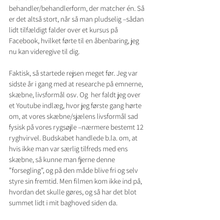
behandler/behandlerform, der matcher én. Så 
er det altså stort, når så man pludselig –sådan 
lidt tilfældigt falder over et kursus på 
Facebook, hvilket førte til en åbenbaring, jeg 
nu kan videregive til dig.
Faktisk, så startede rejsen meget før. Jeg var 
sidste år i gang med at researche på emnerne, 
skæbne, livsformål osv. Og  her faldt jeg over 
et Youtube indlæg, hvor jeg første gang hørte 
om, at vores skæbne/sjælens livsformål sad 
fysisk på vores rygsøjle –nærmere bestemt 12 
ryghvirvel. Budskabet handlede b.la. om, at 
hvis ikke man var særlig tilfreds med ens 
skæbne, så kunne man fjerne denne 
”forsegling”, og på den måde blive fri og selv 
styre sin fremtid. Men filmen kom ikke ind på, 
hvordan det skulle gøres, og så har det blot 
summet lidt i mit baghoved siden da.