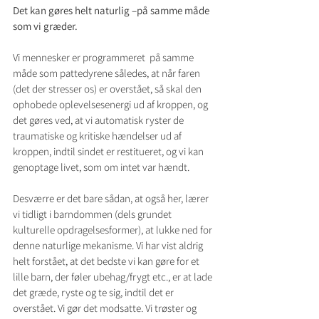
Det kan gøres helt naturlig –på samme måde 
som vi græder.
Vi mennesker er programmeret  på samme 
måde som pattedyrene således, at når faren 
(det der stresser os) er overstået, så skal den 
ophobede oplevelsesenergi ud af kroppen, og 
det gøres ved, at vi automatisk ryster de 
traumatiske og kritiske hændelser ud af 
kroppen, indtil sindet er restitueret, og vi kan 
genoptage livet, som om intet var hændt.
Desværre er det bare sådan, at også her, lærer 
vi tidligt i barndommen (dels grundet 
kulturelle opdragelsesformer), at lukke ned for 
denne naturlige mekanisme. Vi har vist aldrig 
helt forstået, at det bedste vi kan gøre for et 
lille barn, der føler ubehag/frygt etc., er at lade 
det græde, ryste og te sig, indtil det er 
overstået. Vi gør det modsatte. Vi trøster og 