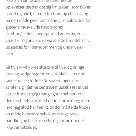
ikke man får forløst sine hæmmende 
oplevelser, sætter det sig i musklen, som bliver 
sprød og hård, i stedet for blød og elastisk, og 
på den måde giver det mening, at kalde den for 
sjælens muskel, da netop vores 
skæbne/sjælens hensigt med vores liv, er at 
vækste  -og udvikle os via alle de hændelser, vi 
udsættes for i barndommen og undervejs i 
livet.
Så hvis vi vil vores skæbne til livs, og bringe 
flow og undgå sygdomme, så skal vi lære at 
løsne op –og forløse de spændinger, der 
samler sig i denne centrale muskel. Her er det, 
at der findes rigtig mange gode behandlere, 
der kan hjælpe os med denne forløsning, men 
hvor jeg altid har tænkt, at der måtte da findes 
en måde hvorpå vi selv kunne tage fysisk 
handling og heale os selv, og sørme om det 
ikke var tilfældet.