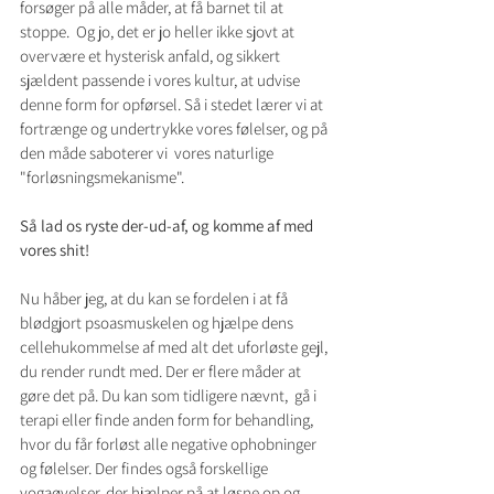
forsøger på alle måder, at få barnet til at 
stoppe.  Og jo, det er jo heller ikke sjovt at 
overvære et hysterisk anfald, og sikkert 
sjældent passende i vores kultur, at udvise 
denne form for opførsel. Så i stedet lærer vi at 
fortrænge og undertrykke vores følelser, og på 
den måde saboterer vi  vores naturlige 
"forløsningsmekanisme".
Så lad os ryste der-ud-af, og komme af med 
vores shit!
Nu håber jeg, at du kan se fordelen i at få 
blødgjort psoasmuskelen og hjælpe dens 
cellehukommelse af med alt det uforløste gejl, 
du render rundt med. Der er flere måder at 
gøre det på. Du kan som tidligere nævnt,  gå i 
terapi eller finde anden form for behandling, 
hvor du får forløst alle negative ophobninger 
og følelser. Der findes også forskellige 
yogaøvelser, der hjælper på at løsne op og 