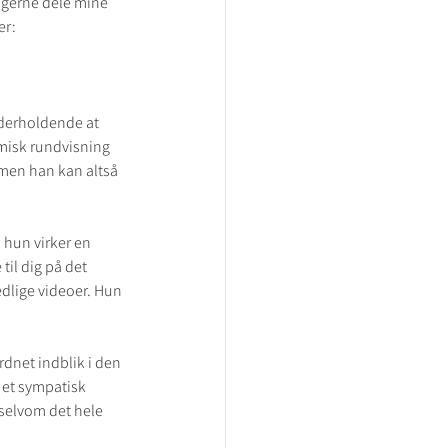
 gerne dele mine 
r:  
derholdende at 
lmisk rundvisning 
 men han kan altså 
a hun virker en 
til dig på det 
edlige videoer. Hun 
dnet indblik i den 
 et sympatisk 
å selvom det hele 