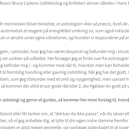
essor Bruce Liptons (cellebiolog og forfatter) skriver således i ha
år mennesker bliver bevidste, er astrologien ikke så præcis, fordi de 
or automatisk at reagere på energifeltet omkring os, som også inklude
kan vi ændre vores egne vibrationer, og hvordan vi responderer på a
gien, i perioder, hvor jeg har været desperat og befundet mig i situat
 var usikker på udfaldet. Her forsøger jeg at finde svar fra astrologi
eg befinder mig i –og kommer med råd til, hvordan man kan forholde s
 fremtidig handling eller gavnlig indstilling. Når jeg har det godt, s
ilsen, som jeg tilskynder med et smil og nysgerrighed, men uanset hv
 så kommer der altid et par gode råd eller 2, der hjælper én godt på v
or astrologi og gerne vil guides, så kommer her mine forslag til, hvor
and eller får tanker om, at ”det kan da ikke passe”, når du læser el
r, så vil jeg anbefale dig, at lytte til din egen indre stemme fremfor a
logien er altid meget generelle, og synliggør potentialet til at noget