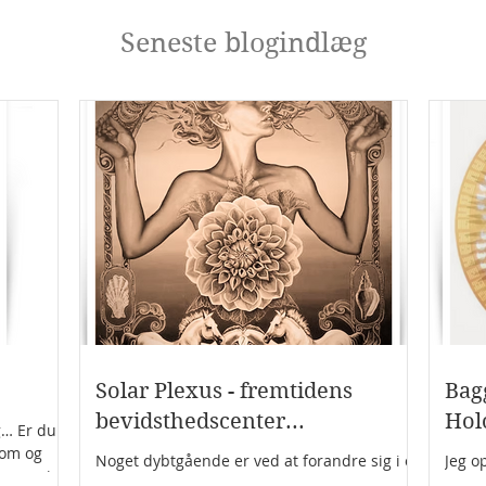
Seneste blogindlæg
Solar Plexus - fremtidens
Bag
bevidsthedscenter...
Hol
g… Er du
sdom og
Noget dybtgående er ved at forandre sig i os
Jeg o
rne – i
som mennesker. Vores måde at sanse, føle
noget