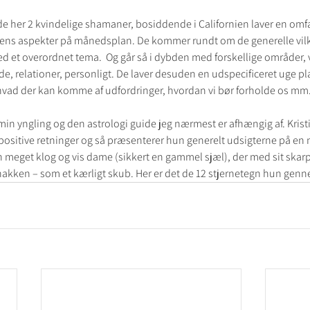
de her 2 kvindelige shamaner, bosiddende i Californien laver en omf
ens aspekter på månedsplan. De kommer rundt om de generelle vilkå
t overordnet tema.  Og går så i dybden med forskellige områder, vi
de, relationer, personligt. De laver desuden en udspecificeret uge pl
hvad der kan komme af udfordringer, hvordan vi bør forholde os mm
min yngling og den astrologi guide jeg nærmest er afhængig af. Krist
positive retninger og så præsenterer hun generelt udsigterne på en
eget klog og vis dame (sikkert en gammel sjæl), der med sit skarpe
 nakken – som et kærligt skub. Her er det de 12 stjernetegn hun gen