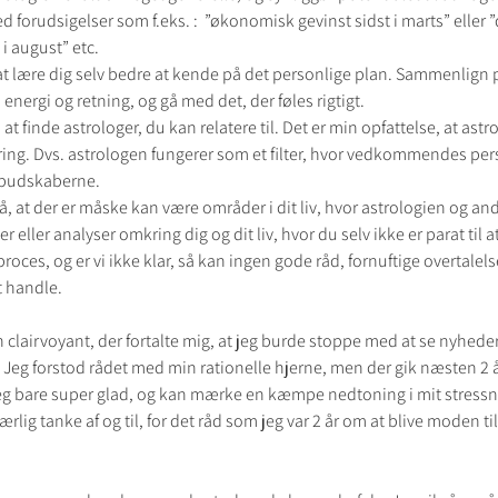
ed forudsigelser som f.eks. :  ”økonomisk gevinst sidst i marts” eller 
i august” etc.   
 at lære dig selv bedre at kende på det personlige plan. Sammenlign p
 energi og retning, og gå med det, der føles rigtigt. 
finde astrologer, du kan relatere til. Det er min opfattelse, at astro
ring. Dvs. astrologen fungerer som et filter, hvor vedkommendes pe
 budskaberne. 
ller analyser omkring dig og dit liv, hvor du selv ikke er parat til a
roces, og er vi ikke klar, så kan ingen gode råd, fornuftige overtalelser
at handle.
en clairvoyant, der fortalte mig, at jeg burde stoppe med at se nyhede
. Jeg forstod rådet med min rationelle hjerne, men der gik næsten 2 å
r jeg bare super glad, og kan mærke en kæmpe nedtoning i mit stressn
lig tanke af og til, for det råd som jeg var 2 år om at blive moden til