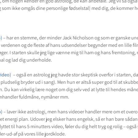
k, om nogen kender en god astrolog, de kan anbefale. Jeg vil så også
og som ikke omgås dine personlige fødselstal) med dig, de kommer he
)
 – har en stemme, der minder Jack Nicholson og som er ganske un
t i verdenen og de fleste af hans udsendelser begynder med en lille fi
ger. I starten skulle jeg lige vænne mig til ham og hans fremtoning,
al og lad dig underholde.
video)
  – også en astrolog jeg havde stor skeptisk overfor i starten, d
pludselig bryder ud i sang). Men hun er altså super god til at skubbe 
. Du kan virkelig lære noget om dig selv ved at lytte til hendes mån
 omhandler fuldmåne, nymåner mm.
o)
 – laver ikke astrologi, men hans videoer handler mere om et overor
et energi plan. Udover jeg elsker hans engelsk, så er han bare sådan
lyttet til hans 5 minutters video, føler du dig helt tryg og rolig – ogs
der-ud-af på vores lille jordklode.