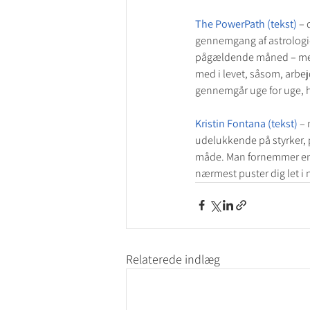
The PowerPath (tekst) 
– 
gennemgang af astrologi
pågældende måned – med e
med i levet, såsom, arbej
gennemgår uge for uge, 
Kristin Fontana (tekst) 
– 
udelukkende på styrker, 
måde. Man fornemmer en m
nærmest puster dig let i
Relaterede indlæg