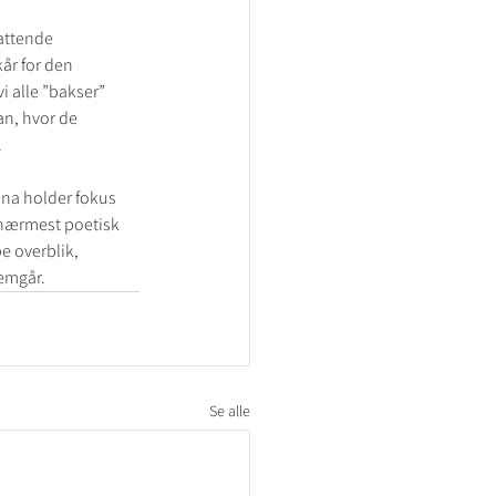
attende 
r for den 
 alle ”bakser” 
an, hvor de 
.
ina holder fokus 
 nærmest poetisk 
 overblik, 
nemgår.
Se alle