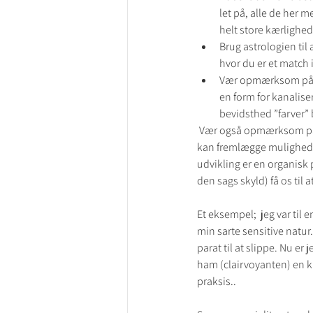
let på, alle de her m
helt store kærlighed 
Brug astrologien til
hvor du er et match i
Vær opmærksom på at 
en form for kanalise
bevidsthed ”farver”
 Vær også opmærksom på, at der er måske kan være områder i dit liv, hvor astrologien og andre sandsigersker 
kan fremlægge muligheder e
udvikling er en organisk p
den sags skyld) få os til 
Et eksempel;  jeg var til 
min sarte sensitive natur
parat til at slippe. Nu e
ham (clairvoyanten) en kær
praksis..