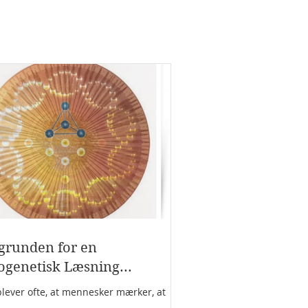
grunden for en
ogenetisk Læsning...
plever ofte, at mennesker mærker, at
 i GenNøglerne kalder på dem, længe