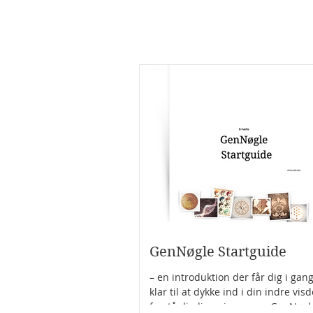
GenNøgle Startguide
– en introduktion der får dig i gan
klar til at dykke ind i din indre vi
forstå din livsvej gennem GenNøgle