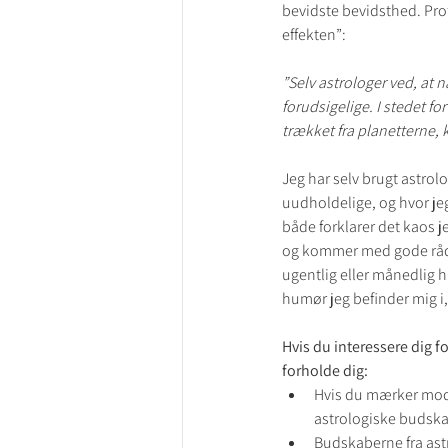
bevidste bevidsthed. Prof
effekten”:
”Selv astrologer ved, at n
forudsigelige. I stedet f
trækket fra planetterne, 
Jeg har selv brugt astrolo
uudholdelige, og hvor jeg
både forklarer det kaos j
og kommer med gode råd til
ugentlig eller månedlig h
humør jeg befinder mig i,
Hvis du interessere dig f
forholde dig:
Hvis du mærker modst
astrologiske budskabe
Budskaberne fra astro