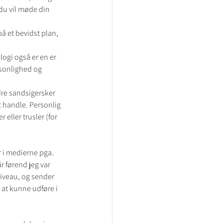
”du vil møde din 
å et bevidst plan, 
logi også er en er 
rsonlighed og 
t handle. Personlig 
 eller trusler (for 
r i medierne pga. 
r førend jeg var 
iveau, og sender 
 at kunne udføre i 