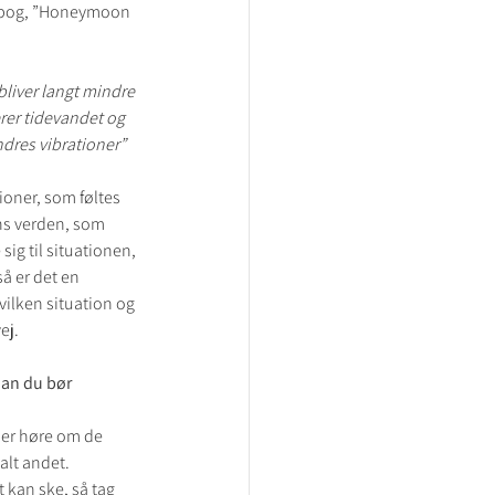
ns bog, ”Honeymoon 
bliver langt mindre 
rer tidevandet og 
ndres vibrationer”
ioner, som føltes 
ens verden, som 
ig til situationen, 
å er det en 
ilken situation og 
ej.
dan du bør 
ler høre om de 
lt andet.   
 kan ske, så tag 