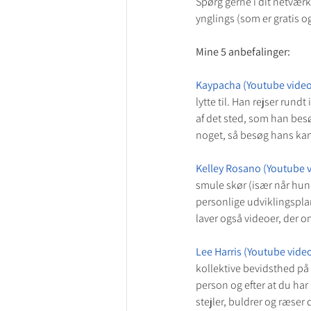
Spørg gerne i dit netvær
ynglings (som er gratis 
Mine 5 anbefalinger:
Kaypacha (Youtube video
lytte til. Han rejser rund
af det sted, som han besø
noget, så besøg hans kan
Kelley Rosano (Youtube 
smule skør (især når hun 
personlige udviklingsplan
laver også videoer, der
Lee Harris (Youtube vide
kollektive bevidsthed på 
person og efter at du har 
stejler, buldrer og ræser 