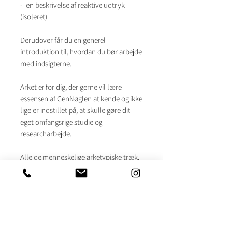
- en beskrivelse af reaktive udtryk
(isoleret)
Derudover får du en generel
introduktion til, hvordan du bør arbejde
med indsigterne.
Arket er for dig, der gerne vil lære
essensen af GenNøglen at kende og ikke
lige er indstillet på, at skulle gøre dit
eget omfangsrige studie og
researcharbejde.
Alle de menneskelige arketypiske træk,
som de 64 GenNøgler omhandler, er
omstændigheder som er gældende for
os alle. Nogle træk vil blot være mere
tilstede i vores personlighed og
livsbetingelser end andre, og disse
fremhævede arketypiske træk vil