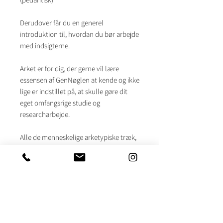
Derudover får du en generel
introduktion til, hvordan du bør arbejde
med indsigterne.
Arket er for dig, der gerne vil lære
essensen af GenNøglen at kende og ikke
lige er indstillet på, at skulle gøre dit
eget omfangsrige studie og
researcharbejde.
Alle de menneskelige arketypiske træk,
som de 64 GenNøgler omhandler, er
omstændigheder som er gældende for
os alle. Nogle træk vil blot være mere
tilstede i vores personlighed og
livsbetingelser end andre, og disse
fremhævede arketypiske træk vil
fremgå i vores Hologenetiske profil. Du