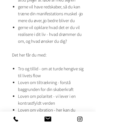
gerne vil have redskaber, så du kan
træne din manifestations muskel -jo
mere du øver, jo bedre bliver du
gerne vil opklare hvad det er du vil
realisere i dit liv - hvad drømmer du
om, og hvad ønsker du dig?
Det her får du med:
Tro og tillid - om at turde hengive sig
til livets flow
Loven om tiltrækning - forstå
baggrunden for din skaberkraft
Loven om polaritet - vi lever i en
kontrastfyldt verden
Loven om vibration - her kan du
handle
Hvordan får du det liv, du gerne vil
have?