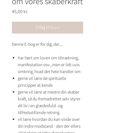
om vores skaberkraft
Pris
45,00 kr.
Tilføj til kurv
Denne E-bog er for dig, der....
har hørt om loven om tiltrækning,
manifestation osv., men er lidt uvis
omkring, hvad det hele handler om
gerne vil lære de spirituelle
principper at kende
gerne vil lære at mestre din skaber
kraft, så du fremadrettet selv styrer
dit liv i en glædesfuld -og
tilfredsstillende retning
vil lære hvordan du kan vinde over
din indre modstand - den der ellers
altid plejer at løbe af med sejren