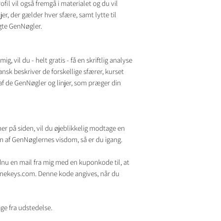
fil vil også fremgå i materialet og du vil
r, der gælder hver sfære, samt lytte til
gte GenNøgler.
, vil du - helt gratis - få en skriftlig analyse
dansk beskriver de forskellige sfærer, kurset
f de GenNøgler og linjer, som præger din
her på siden, vil du øjeblikkelig modtage en
n af GenNøglernes visdom, så er du igang.
nu en mail fra mig med en kuponkode til, at
genekeys.com. Denne kode angives, når du
ge fra udstedelse.