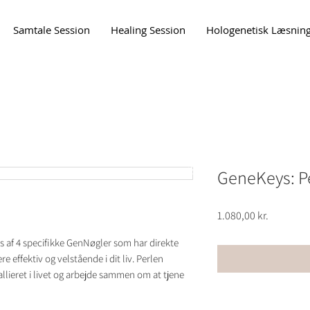
Samtale Session
Healing Session
Hologenetisk Læsnin
Nyhedsbrev
GeneKeys: Pe
Pris
1.080,00 kr.
s af 4 specifikke GenNøgler som har direkte
e effektiv og velstående i dit liv. Perlen
allieret i livet og arbejde sammen om at tjene