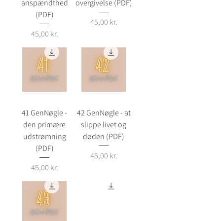
anspændthed
overgivelse (PDF)
(PDF)
Pris
45,00 kr.
Pris
45,00 kr.
41 GenNøgle -
42 GenNøgle - at
den primære
slippe livet og
udstrømning
døden (PDF)
(PDF)
Pris
45,00 kr.
Pris
45,00 kr.