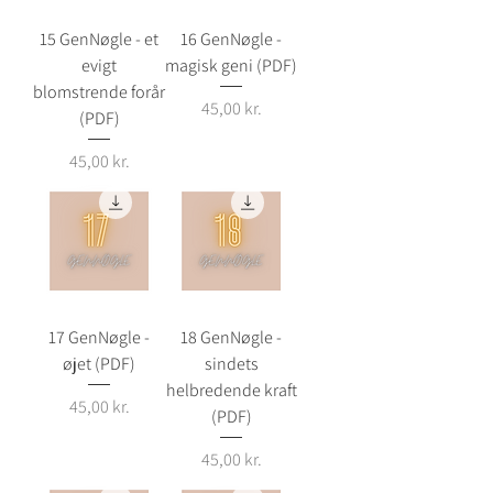
15 GenNøgle - et
16 GenNøgle -
evigt
magisk geni (PDF)
blomstrende forår
Pris
45,00 kr.
(PDF)
Pris
45,00 kr.
17 GenNøgle -
18 GenNøgle -
øjet (PDF)
sindets
helbredende kraft
Pris
45,00 kr.
(PDF)
Pris
45,00 kr.