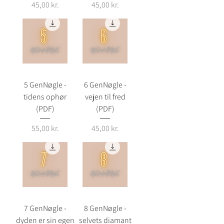
Pris
Pris
45,00 kr.
45,00 kr.
5 GenNøgle -
6 GenNøgle -
tidens ophør
vejen til fred
(PDF)
(PDF)
Pris
Pris
55,00 kr.
45,00 kr.
7 GenNøgle -
8 GenNøgle -
dyden er sin egen
selvets diamant