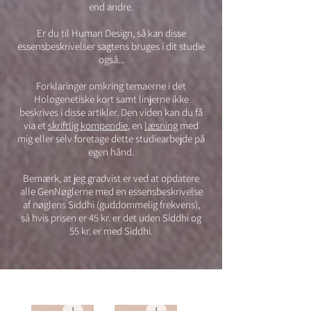
end andre.
Er du til Human Design, så kan disse
essensbeskrivelser sagtens bruges i dit studie
også...
Forklaringer omkring temaerne i det
Hologenetiske kort samt linjerne ikke
beskrives i disse artikler. Den viden kan du få
via et
skriftlig kompendie
, en
læsning
med
mig eller selv foretage dette studiearbejde på
egen hånd.
Bemærk, at jeg gradvist er ved at opdatere
alle GenNøglerne med en essensbeskrivelse
af nøglens Siddhi (guddommelig frekvens),
så hvis prisen er 45 kr. er det uden Siddhi og
55 kr. er med Siddhi.