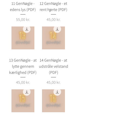
11 GenNøgle -
12 GenNøgle - et
edens lys (PDF)
rent hjerte (PDF)
Pris
Pris
55,00 kr.
45,00 kr.
13 GenNøgle - at
14 GenNøgle - at
lytte gennem
udstråle velstand
kærlighed (PDF)
(PDF)
Pris
Pris
45,00 kr.
45,00 kr.