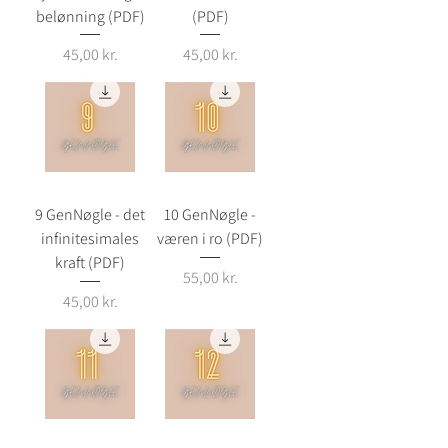
belønning (PDF)
(PDF)
Pris
Pris
45,00 kr.
45,00 kr.
9 GenNøgle - det
10 GenNøgle -
infinitesimales
væren i ro (PDF)
kraft (PDF)
Pris
55,00 kr.
Pris
45,00 kr.