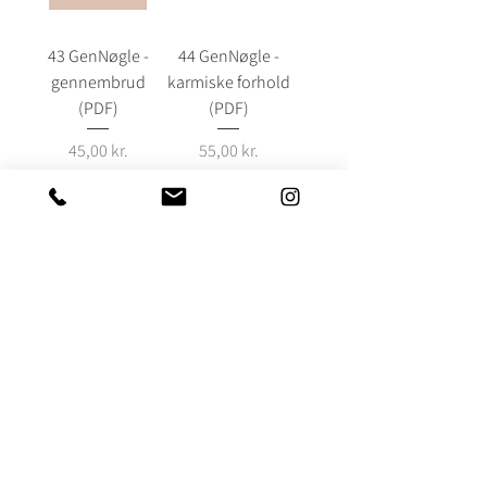
43 GenNøgle -
44 GenNøgle -
gennembrud
karmiske forhold
(PDF)
(PDF)
Pris
Pris
45,00 kr.
55,00 kr.
45 GenNøgle -
46 GenNøgle -
kosmisk
heldets
kommunion
videnskab (PDF)
(PDF)
Pris
45,00 kr.
Pris
45,00 kr.