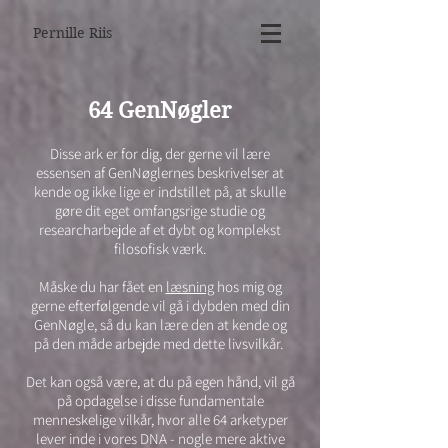
Pernille Riis
64 GenNøgler
​Disse ark er for dig, der gerne vil lære
essensen af GenNøglernes beskrivelser at
kende og ikke lige er indstillet på, at skulle
gøre dit eget omfangsrige studie og
researcharbejde af et dybt og komplekst
filosofisk værk.
Måske du har fået en
læsning
hos mig og
gerne efterfølgende vil gå i dybden med din
GenNøgle, så du kan lære den at kende og
på den måde arbejde med dette livsvilkår.
Det kan også være, at du på egen hånd, vil gå
på opdagelse i disse fundamentale
menneskelige vilkår, hvor alle 64 arketyper
lever inde i vores DNA - nogle mere aktive