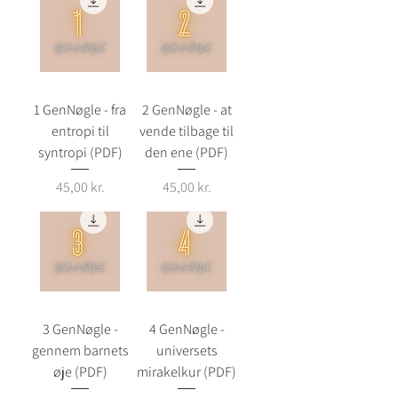
1 GenNøgle - fra
2 GenNøgle - at
entropi til
vende tilbage til
syntropi (PDF)
den ene (PDF)
Pris
Pris
45,00 kr.
45,00 kr.
3 GenNøgle -
4 GenNøgle -
gennem barnets
universets
øje (PDF)
mirakelkur (PDF)