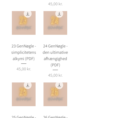
Pris
45,00 kr.
23 GenNøgle -
24 GenNøgle -
simplicitetens
den ultimative
alkymi (PDF)
afhængighed
(PDF)
Pris
45,00 kr.
Pris
45,00 kr.
25 GenNøgle -
26 GenNøgle -