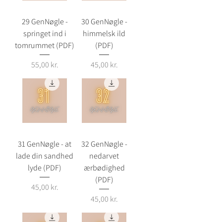
29 GenNøgle -
30 GenNøgle -
springet ind i
himmelsk ild
tomrummet (PDF)
(PDF)
Pris
Pris
55,00 kr.
45,00 kr.
31 GenNøgle - at
32 GenNøgle -
lade din sandhed
nedarvet
lyde (PDF)
ærbødighed
(PDF)
Pris
45,00 kr.
Pris
45,00 kr.