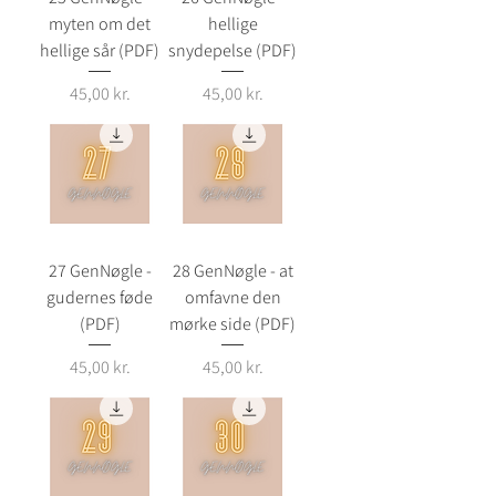
myten om det
hellige
hellige sår (PDF)
snydepelse (PDF)
Pris
Pris
45,00 kr.
45,00 kr.
27 GenNøgle -
28 GenNøgle - at
gudernes føde
omfavne den
(PDF)
mørke side (PDF)
Pris
Pris
45,00 kr.
45,00 kr.