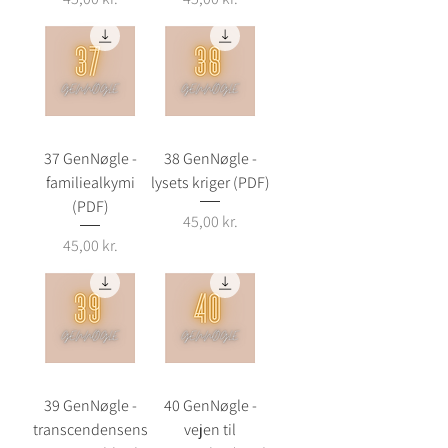
37 GenNøgle -
38 GenNøgle -
familiealkymi
lysets kriger (PDF)
(PDF)
Pris
45,00 kr.
Pris
45,00 kr.
39 GenNøgle -
40 GenNøgle -
transcendensens
vejen til