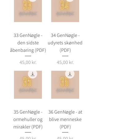
33 GenNøgle -
34 GenNøgle -
den sidste
udyrets skønhed
åbenbaring (PDF)
(PDF)
Pris
Pris
45,00 kr.
45,00 kr.
35 GenNøgle -
36 GenNøgle - at
ormehuller og
blive menneske
mirakler (PDF)
(PDF)
Pris
Pris
45,00 kr.
45,00 kr.