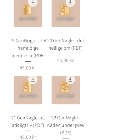
19 GenNøgle - det
20 GenNøgle - det
fremtidige
hellige om (PDF)
menneske(PDF)
Pris
45,00 kr.
Pris
45,00 kr.
21 GenNøgle - et
22 GenNøgle -
adeligt liv (PDF)
nåden under pres
(PDF)
Pris
45,00 kr.