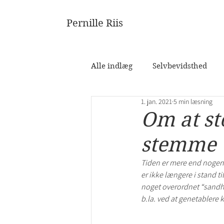
Pernille Riis
Alle indlæg
Selvbevidsthed
1. jan. 2021
5 min læsning
Om at st
stemme
Tiden er mere end nogensi
er ikke længere i stand ti
noget overordnet “sandhed
b.la. ved at genetablere 