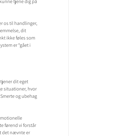
kunne tjene dig på 
 os til handlinger, 
nemmelse, dit 
kt ikke føles som 
ystem er “gået i 
tjener dit eget 
e situationer, hvor 
. Smerte og ubehag 
emotionelle 
e førend vi forstår 
t det nævnte er 