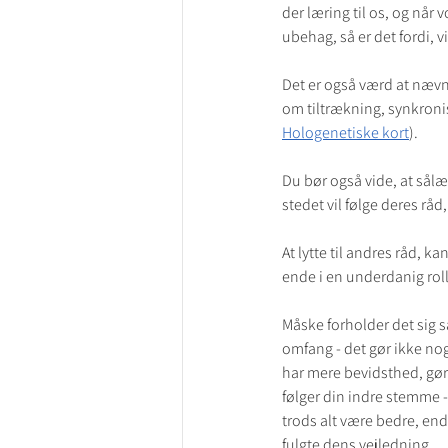
der læring til os, og når
ubehag, så er det fordi, v
Det er også værd at nævne
om tiltrækning, synkroni
Hologenetiske kort
).
Du bør også vide, at sålæn
stedet vil følge deres rå
At lytte til andres råd, 
ende i en underdanig rolle
Måske forholder det sig så
omfang - det gør ikke noge
har mere bevidsthed, gøre 
følger din indre stemme -
trods alt være bedre, end
fulgte dens vejledning.