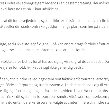
 vores indre vejledningssytem leder os i en bestemt retning, der måsk
i skal lære noget, så vi kan udvikle os.
, at dit indre vejledningssystem ikke er afskåret for de universelle l
sitet eller din sjælskontrakt (guddommelige plan, som her på siden
ge, at du ikke stoler på dig selv, så kan andre drage fordele af situat
d, og disse kan nemt være afstemt til den andens fordel.
kan vække deres behov for at hævde sig og vise dig, at de ved bedst. 
 i jeres forhold, hvilket på sigt ikke tjener dig bedst. 
dan, at dit indre vejledingsystem rent faktisk er forpurret eller forstyr
t. Både et forpurret og sundt system vil i sidste ende lede dig til et 
dig rig på erfaringer og derfra lede dig videre i livet. Vær derfor obs.
 at måske dit system er forpurret en smule. Altså være opmærksom på
 hvis du enten bare kørte på eller valgte at underminere din indre s