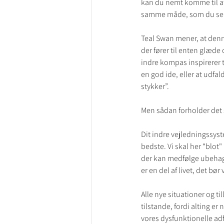
kan du nemt komme til at 
samme måde, som du selv
Teal Swan mener, at denne
der fører til enten glæde
indre kompas inspirerer 
en god ide, eller at udfald
stykker”.
Men sådan forholder det s
Dit indre vejledningssyste
bedste. Vi skal her “blot
der kan medfølge ubehage
er en del af livet, det bør 
Alle nye situationer og t
tilstande, fordi alting er
vores dysfunktionelle adf