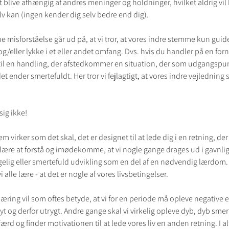
blive afhængig af andres meninger og holdninger, hvilket aldrig vil 
 kan (ingen kender dig selv bedre end dig).
 misforståelse går ud på, at vi tror, at vores indre stemme kun guider
 og/eller lykke i et eller andet omfang. Dvs. hvis du handler på en for
til en handling, der afstedkommer en situation, der som udgangspun
et ender smertefuldt. Her tror vi fejlagtigt, at vores indre vejledning s
ig ikke!
m virker som det skal, det er designet til at lede dig i en retning, der 
" lære at forstå og imødekomme, at vi nogle gange drages ud i gavnlig
lig eller smertefuld udvikling som en del af en nødvendig lærdom
vi alle lære - at det er nogle af vores livsbetingelser. 
illæring vil som oftes betyde, at vi for en periode må opleve negative 
 nyt og derfor utrygt. Andre gange skal vi virkelig opleve dyb, dyb smert
ærd og finder motivationen til at lede vores liv en anden retning. I al