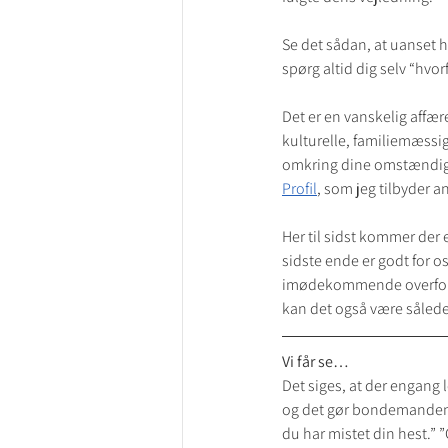
Se det sådan, at uanset hv
spørg altid dig selv “hvorf
Det er en vanskelig affær
kulturelle, familiemæssi
omkring dine omstændighed
Profil
, som jeg tilbyder an
Her til sidst kommer der en
sidste ende er godt for os
imødekommende overfor, at
kan det også være således
Vi får se…
Det siges, at der engang
og det gør bondemanden t
du har mistet din hest.” 