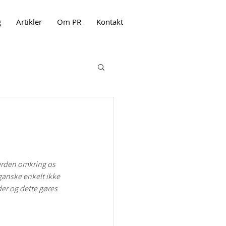
g
Artikler
Om PR
Kontakt
Verden omkring os 
 ganske enkelt ikke 
der og dette gøres 