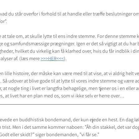
ad du står overfor i forhold til at handle eller træffe beslutninger om 
or”.
e at tale om, at skulle lytte til ens indre stemme. For denne stemme 
ge og samfundsmæssige prægninger. Igen er det så vigtigt at du har 
er, hvilket du virkelig kan få klarhed over, hvis du får indblik i din
alyser af. (læs mere 
>>>HER<<<
).
 lille histoire, der måske kan være med til at vise, at vi aldrig helt ve
. Så udover at blive gode til at lytte til vores indre stemme og være 
 nogle ting i livet er langtfra behagelige, men tjener os i en eller 
, at livet har en plan med os, som vi ikke selv er herre over…
 levede en buddhistisk bondemand, der kun ejede en hest. En dag løb
rist. Men i det samme kommer naboen: ”Åh din stakkel, det var dog 
”Godt eller skidt?” siger bondemanden, ”vi får se.”