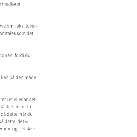
e medfører 
ove om f.eks. loven 
 omtales som det 
ionen, fordi du i 
Du kan på den måde 
et i et eller andet 
ståsted, hvor du 
 på dette, når du 
 dette, det vil 
temme og slet ikke 