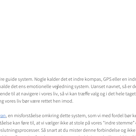
dre guide system. Nogle kalder det et indre kompas, GPS eller en ind
alde det ens emotionelle vejledning system. Uanset navnet, så er de
e til at navigere i vores liv, så vi kan træffe valg og i det hele taget
ng vores liv bør være rettet hen imod.
wan
, en misforståelse omkring dette system, som vi med fordel bør ken
else kan føre til, at vi vælger ikke at stole på vores "indre stemme” 
eslutningsprocesser. Så snart at du mister denne forbindelse og ikke s