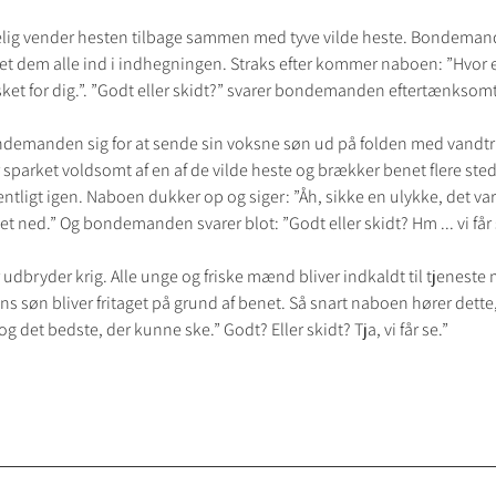
selig vender hesten tilbage sammen med tyve vilde heste. Bondeman
et dem alle ind i indhegningen. Straks efter kommer naboen: ”Hvor e
sket for dig.”. ”Godt eller skidt?” svarer bondemanden eftertænksomt, 
ndemanden sig for at sende sin voksne søn ud på folden med vandtr
 sparket voldsomt af en af de vilde heste og brækker benet flere st
entligt igen. Naboen dukker op og siger: ”Åh, sikke en ulykke, det var
et ned.” Og bondemanden svarer blot: ”Godt eller skidt? Hm ... vi får 
udbryder krig. Alle unge og friske mænd bliver indkaldt til tjeneste m
 søn bliver fritaget på grund af benet. Så snart naboen hører dette, 
g det bedste, der kunne ske.” Godt? Eller skidt? Tja, vi får se.”