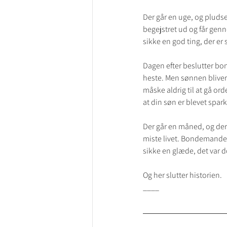
Der går en uge, og plud
begejstret ud og får genn
sikke en god ting, der er 
Dagen efter beslutter bo
heste. Men sønnen bliver
måske aldrig til at gå ord
at din søn er blevet spark
Der går en måned, og der 
miste livet. Bondemandens
sikke en glæde, det var do
Og her slutter historien.
____