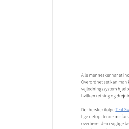
Alle mennesker har et in
Overordnet set kan man k
vejledningssystem hjælpend
hvilken retning og drejni
Der hersker ifølge 
Teal S
lige netop denne misforstå
overhører den i vigtige b