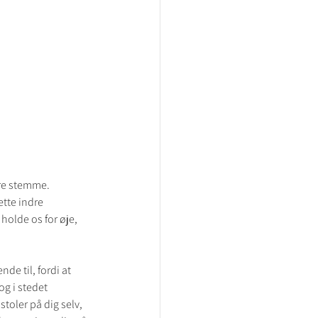
re stemme. 
tte indre 
 holde os for øje, 
de til, fordi at 
og i stedet 
toler på dig selv, 