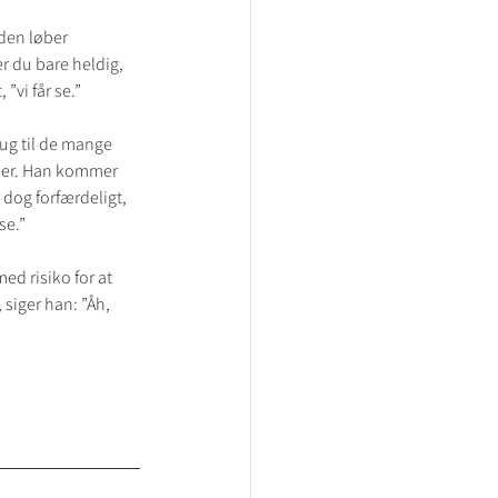
den løber 
r du bare heldig, 
”vi får se.”
ug til de mange 
eder. Han kommer 
 dog forfærdeligt, 
se.”
ed risiko for at 
siger han: ”Åh, 