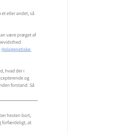
et eller andet, så 
kan være præget af 
bevidsthed 
 
Hologenetiske 
d, hvad der i 
accepterende og 
anden forstand. Så 
er hesten bort, 
forfærdeligt, at 