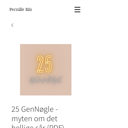
Pernille Riis
25 GenNøgle -
myten om det
hellige sår (PDF)