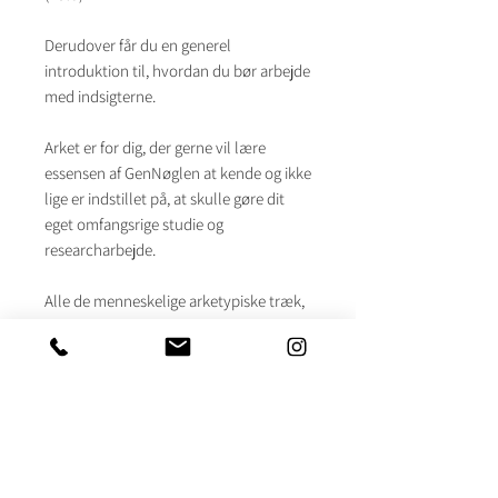
Derudover får du en generel
introduktion til, hvordan du bør arbejde
med indsigterne.
Arket er for dig, der gerne vil lære
essensen af GenNøglen at kende og ikke
lige er indstillet på, at skulle gøre dit
eget omfangsrige studie og
researcharbejde.
Alle de menneskelige arketypiske træk,
som de 64 GenNøgler omhandler, er
omstændigheder som er gældende for
os alle. Nogle træk vil blot være mere
tilstede i vores personlighed og
livsbetingelser end andre, og disse
fremhævede arketypiske træk vil
fremgå i vores Hologenetiske profil. Du