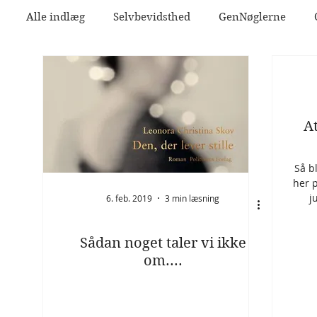
Alle indlæg
Selvbevidsthed
GenNøglerne
At
Så b
her p
j
6. feb. 2019
3 min læsning
Sådan noget taler vi ikke
om....