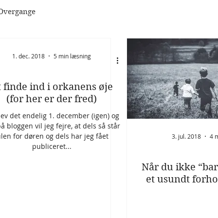
Overgange
1. dec. 2018
5 min læsning
 finde ind i orkanens øje
(for her er der fred)
lev det endelig 1. december (igen) og
å bloggen vil jeg fejre, at dels så står
ulen for døren og dels har jeg fået
3. jul. 2018
4 
publiceret...
Når du ikke “bar
et usundt forho